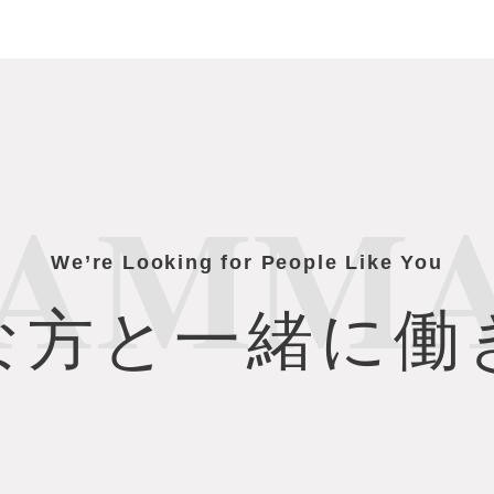
EAMMA
We’re Looking for People Like You
な方と一緒に働