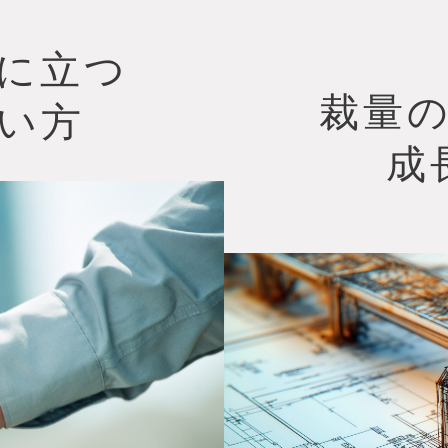
に立つ
裁量
い方
成